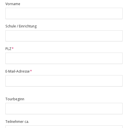
Vorname
Schule / Einrichtung
Pflichtfeld
PLZ
*
Pflichtfeld
E-Mail-Adresse
*
Tourbeginn
Teilnehmer ca.