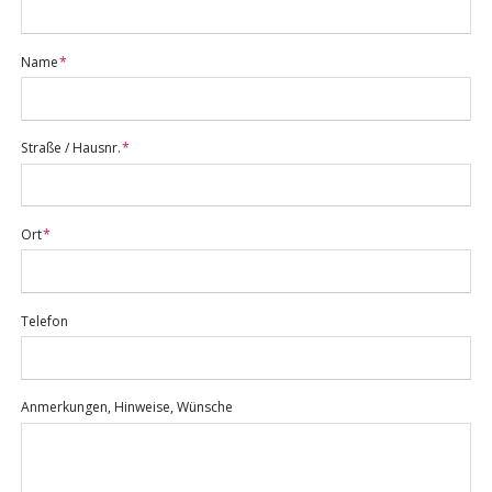
Pflichtfeld
Name
*
Pflichtfeld
Straße / Hausnr.
*
Pflichtfeld
Ort
*
Telefon
Anmerkungen, Hinweise, Wünsche