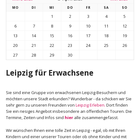
MO
DI
MI
DO
FR
SA
SO
1
2
3
4
5
6
7
8
9
10
11
12
13
14
15
16
17
18
19
20
21
22
23
24
25
26
27
28
29
30
Leipzig für Erwachsene
Sie sind eine Gruppe von erwachsenen Leipzig-Besuchern und
möchten unsere Stadt erkunden? Wunderbar - da schicken wir Sie
sehr gern zu unseren Freunden von
Leipzig Erleben.
Dort finden
Sie ein riesiges Angebot insbesondere an öffentlichen Touren. Die
Termine, Zeiten und Infos sind
hier
alle zusammengefasst.
Wir wünschen Ihnen eine tolle Zeit in Leipzig - egal, ob mit Ihren
Kindern und einer unserer Touren oder ob ohne Kinder und mit