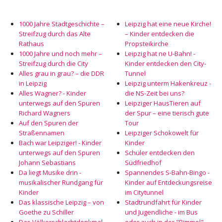
1000 Jahre Stadtgeschichte –
Leipzig hat eine neue Kirche!
Streifzug durch das Alte
– Kinder entdecken die
Rathaus
Propsteikirche
1000 Jahre und noch mehr –
Leipzig hat ne U-Bahn! -
Streifzug durch die City
Kinder entdecken den City-
Alles grau in grau? – die DDR
Tunnel
in Leipzig
Leipzig unterm Hakenkreuz -
Alles Wagner? - Kinder
die NS-Zeit bei uns?
unterwegs auf den Spuren
Leipziger HausTieren auf
Richard Wagners
der Spur – eine tierisch gute
Auf den Spuren der
Tour
Straßennamen
Leipziger Schokowelt für
Bach war Leipziger! - Kinder
Kinder
unterwegs auf den Spuren
Schüler entdecken den
Johann Sebastians
Südfriedhof
Da liegt Musike drin -
Spannendes S-Bahn-Bingo -
musikalischer Rundgang für
Kinder auf Entdeckungsreise
Kinder
im Citytunnel
Das klassische Leipzig – von
Stadtrundfahrt für Kinder
Goethe zu Schiller
und Jugendliche - im Bus