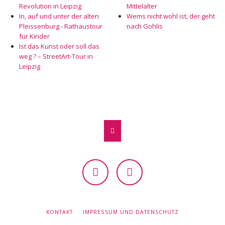
Revolution in Leipzig
Mittelalter
In, auf und unter der alten
Wems nicht wohl ist, der geht
Pleissenburg - Rathaustour
nach Gohlis
für Kinder
Ist das Kunst oder soll das
weg ? – StreetArt-Tour in
Leipzig
Facebook
Instagram
NAVIGATION
KONTAKT
IMPRESSUM UND DATENSCHUTZ
ÜBERSPRINGEN