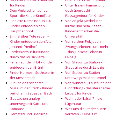
Das Völkerschlachtdenkmal
oder auch in der "Bimmel"
für Kinder
Unter freiem Himmel und
Dem Verbrechen auf der
doch überdacht –
Spur - die KinderKrimiTour
Passagentour für Kinder
Eine alte Dame ist nun 100 -
Von Angela Merkel, ner
Kinder entdecken den
Kirche und nem Riesen -
Hauptbahnhof
Kinder entdecken die
Einmal über Tote reden –
Universität
Kinder entdecken den Alten
Von reichen Pelzjuden,
Johannisfriedhof
Zwangsarbeitern und mehr
Entdeckertour für Kinder
– das jüdische Leben in
durch das Musikviertel
Leipzig
Ferien auf dem Hof - Kinder
Von Station zu Station –
entdecken den Brühl
Stadtrallye durch Leipzig
Findet Hermes - Suchspiel in
Von Station zu Station –
der Messestad
t
unterwegs mit der Bimmel
Für uns das schönste
Von Winnetou, Faust und ner
Museum der Stadt – Kinder
Hinrichtung - das literarische
bei Johann Sebastian Bach
Leipzig für Kinder
Geocachen analog –
Wahr oder falsch? – die
unterwegs mit Karte und
Lügentour
Kompass
Was uns die Stadtmauern
Herbst 89 und Friedliche
verraten – Leipzig im